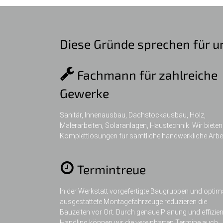
Diese Gründe sprechen für u
Fachmann für zahlreiche
Gewerke
Sanitär, Innenausbau, Dachstockausbau, Holz,
Malerarbeiten, Solaranlagen, Haustechnik. Wir bieten
Komplettlösungen für sämtliche handwerkliche Arbei
Termintreue
In der Werkstatt vorgefertigte Baugruppen und optim
ausgestattete Montagefahrzeuge reduzieren die
Bauzeiten vor Ort. Durch genaue Planung und effizie
Handling können wir die vereinbarten Termine auch