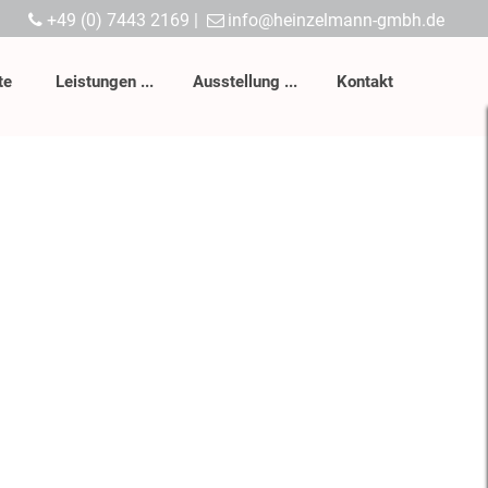
+49 (0) 7443 2169
|
info@heinzelmann-gmbh.de
Heinzelmann GmbH
Home
te
Leistungen
Ausstellung
Kontakt