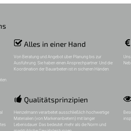
ns
Alles in einer Hand
Von Beratung und Angebot über Planung bis zur
Unse
Ausführung. Sie haben einen Ansprechpartner. Und die
Neb
Koordination der Bauarbeiten ist in sicheren Händen.
ten.
Qualitätsprinzipien
al
Heinzelmann verarbeitet ausschließlich hochwertige
Besu
Materialien (von Markenanbietern) mit langer
insp
ntes
Lebensdauer. Das bedeutet: mehr als die Norm und
marktübliche Gewährleistungen.